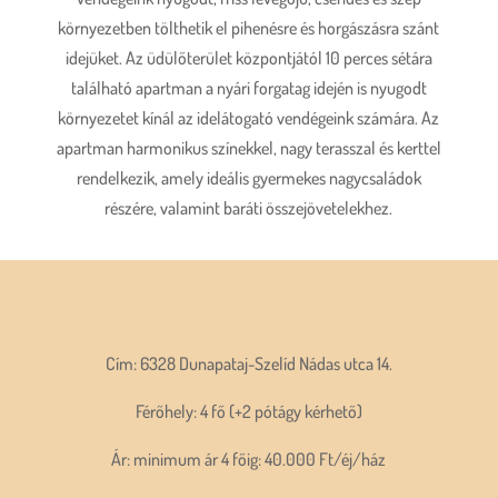
környezetben tölthetik el pihenésre és horgászásra szánt
idejüket. Az üdülőterület központjától 10 perces sétára
található apartman a nyári forgatag idején is nyugodt
környezetet kínál az idelátogató vendégeink számára. Az
apartman harmonikus színekkel, nagy terasszal és kerttel
rendelkezik, amely ideális gyermekes nagycsaládok
részére, valamint baráti összejövetelekhez.
Cím: 6328 Dunapataj-Szelíd Nádas utca 14.
Férőhely: 4 fő (+2 pótágy kérhető)
Ár: minimum ár 4 főig: 40.000 Ft/éj/ház