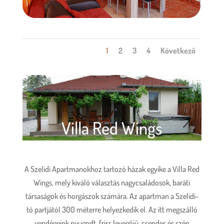
1
2
3
4
Következő
Villa Red Wings
A Szelidi Apartmanokhoz tartozó házak egyike a Villa Red
Wings, mely kiváló választás nagycsaládosok, baráti
társaságok és horgászok számára. Az apartman a Szelidi-
tó partjától 300 méterre helyezkedik el. Az itt megszálló
vendégeink nyugodt, friss levegőjű, csendes és szép