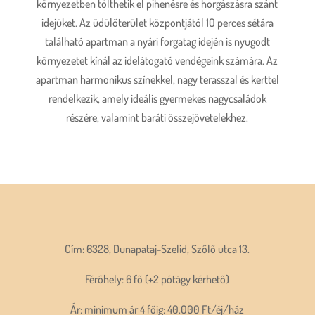
környezetben tölthetik el pihenésre és horgászásra szánt
idejüket. Az üdülőterület központjától 10 perces sétára
található apartman a nyári forgatag idején is nyugodt
környezetet kínál az idelátogató vendégeink számára. Az
apartman harmonikus színekkel, nagy terasszal és kerttel
rendelkezik, amely ideális gyermekes nagycsaládok
részére, valamint baráti összejövetelekhez.
Cím: 6328, Dunapataj-Szelid, Szőlő utca 13.
Férőhely: 6 fő (+2 pótágy kérhető)
Ár: minimum ár 4 főig: 40.000 Ft/éj/ház