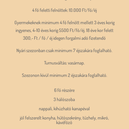
4 fő feletti felnőttek: 10.000 Ft/fő/éj
Gyermekeknek minimum 4 fő felnőtt mellett 3 éves korig
ingyenes, 4-10 éves korig 5500 Ft/fő/éj. 18 éve kor felett
300,- Ft / fő / éj idegen forgalmi adó fizetendő
Nyári szezonban csak minimum 7 éjszakára foglalható.
Turnusváltás: vasárnap.
Szezonon kívül minimum 2 éjszakára foglalható.
6 fő részére
3 hálószoba
nappali, kihúzható kanapéval
jól felszerelt konyha, hűtőszekrény, tűzhely, mikró,
kávéfőző