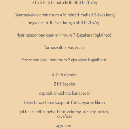
4 fő feletti felnőttek: 10.000 Ft/fő/éj
Gyermekeknek minimum 4 fő felnőtt mellett 3 éves korig
ingyenes, 4-10 éves korig 5.500 Ft/fő/éj.
Nyári szezonban csak minimum 7 éjszakára foglalható.
Turnusváltás: vasárnap.
Szezonon kívül minimum 2 éjszakára foglalható.
4+2 fő részére
2 hálószoba
nappali, kihúzható kanapéval
télen fatüzeléses központi fűtés, nyáron klíma
jól felszerelt konyha, hűtőszekrény, tűzhely, mikró,
kávéfőző
ágynemű