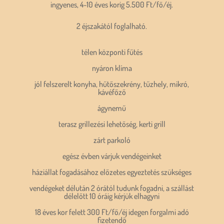
ingyenes, 4-10 éves korig 5.500 Ft/fő/éj.
2 éjszakától foglalható.
télen központi fűtés
nyáron klíma
jól felszerelt konyha, hűtőszekrény, tűzhely, mikró,
kávéfőző
ágynemű
terasz grillezési lehetőség, kerti grill
zárt parkoló
egész évben várjuk vendégeinket
háziállat fogadásához előzetes egyeztetés szükséges
vendégeket délután 2 órától tudunk fogadni, a szállást
délelőtt 10 óráig kérjük elhagyni
18 éves kor felett 300 Ft/fő/éj idegen forgalmi adó
fizetendő