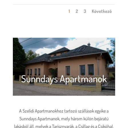
1
2
3
Következő
Sunndays Apartmanok
A Szelidi Apartmanokhoz tartozó szállások egyike a
Sunndays Apartmanok, mely három külön bejáratú
lakásból áll, melyek a Tarisznyarák, a Csillag és a Csikóhal.