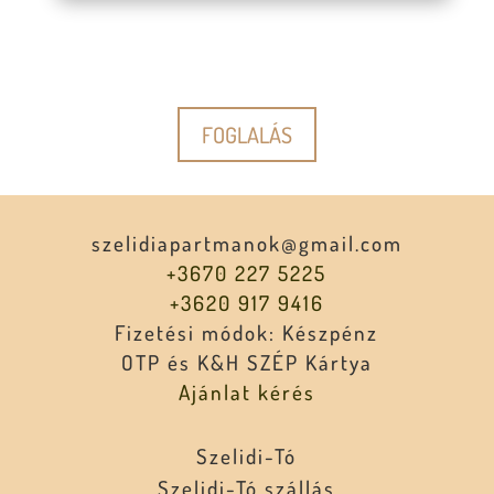
FOGLALÁS
szelidiapartmanok@gmail.com
+3670 227 5225
+3620 917 9416
Fizetési módok: Készpénz
OTP és K&H SZÉP Kártya
Ajánlat kérés
Szelidi-Tó
Szelidi-Tó szállás