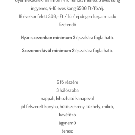
Gyermekeknek minimum 4 fő felnőtt mellett 3 éves korig
ingyenes, 4-10 éves korig 6500 Ft/fő/éj.
18 éve kor felett 300,- Ft / fő / éj idegen forgalmi adó
fizetendő
Nyári
szezonban
minimum 3
éjszakára foglalható.
Szezonon kívül minimum 2
éjszakára foglalható.
6 fő részére
3 hálószoba
nappali, kihúzható kanapéval
jól felszerelt konyha, hűtőszekrény, tűzhely, mikró,
kávéfőző
ágynemű
terasz