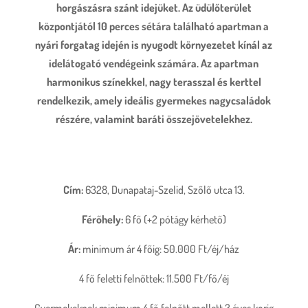
horgászásra szánt idejüket. Az üdülőterület
központjától 10 perces sétára található apartman a
nyári forgatag idején is nyugodt környezetet kínál az
idelátogató vendégeink számára. Az apartman
harmonikus színekkel, nagy terasszal és kerttel
rendelkezik, amely ideális gyermekes nagycsaládok
részére, valamint baráti összejövetelekhez.
Cím:
6328, Dunapataj-Szelid, Szőlő utca 13.
Férőhely:
6 fő (+2 pótágy kérhető)
Ár:
minimum ár 4 főig: 50.000 Ft/éj/ház
4 fő feletti felnőttek: 11.500 Ft/fő/éj